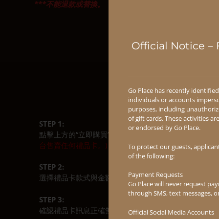
***不能退款或替換。
Official Notice
Go Place has recently identified
individuals or accounts impers
purposes, including unauthorize
of gift cards. These activities a
STEP 1:
or endorsed by Go Place.
點擊上方的“立即購買”按鈕前往我們的電子禮品卡頁面
台售賣任何禮品卡。)
To protect our guests, applican
of the following:
STEP 2:
Payment Requests
選擇禮品卡款式與金額，並填寫收件人及禮品卡信息。
Go Place will never request pay
through SMS, text messages, or
STEP 3:
確認禮品卡訊息正確無誤後，選擇「Submit Order」。
Official Social Media Accounts