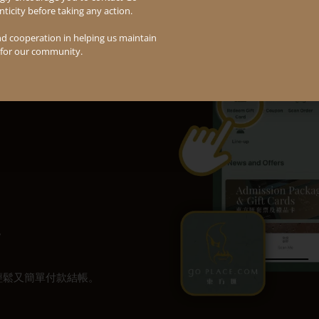
enticity before taking any action.
nd cooperation in helping us maintain
 for our community.
。
輕鬆又簡單付款結帳。