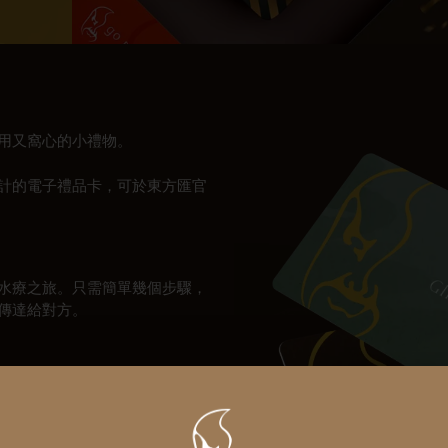
用又窩心的小禮物。
計的電子禮品卡，可於東方匯官
水療之旅。只需簡單幾個步驟，
傳達給對方。
負責。