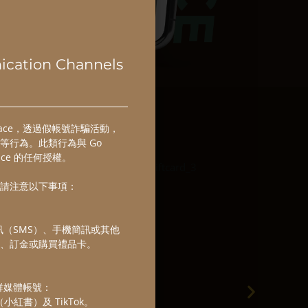
ication Channels
lace，透過假帳號詐騙活動，
等行為。此類行為與 Go
lace 的任何授權。
請注意以下事項：
簡訊（SMS）、手機簡訊或其他
、訂金或購買禮品卡。
社群媒體帳號：
te（小紅書）及 TikTok。