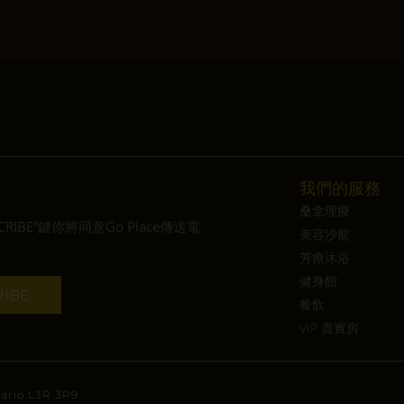
我們的服務
桑拿理療
BE”鍵你將同意Go Place傳送電
美容沙龍
芳療沐浴
健身館
餐飲
VIP 貴賓房
tario L3R 3P9