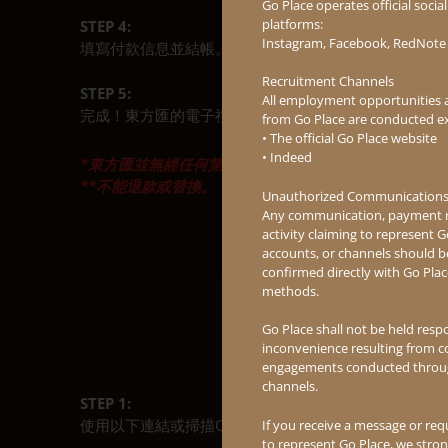
Go Place operates official soci
platforms:
STEP 4:
Instagram, Facebook, RedNote 
填寫付款信息並結帳。
Recruitment Channels
STEP 5:
All employment opportunities
完成！東方匯的電子禮品卡將連帶您的心意以電郵方式
from Go Place are conducted ex
• The official Go Place website
• Indeed
*東方匯並無經任何第三方合作等途徑出售電子禮品卡。
**不能退款或替換。
Unauthorized Communication
Any communication, payment re
activity claiming to represent 
accounts, or channels should 
confirmed directly with Go Plac
methods.
Go Place shall not be held resp
inconvenience resulting from c
engagements conducted throug
channels.
STEP 1:
使用以下連結或掃描QR code下載東方匯手機APP。
If you receive a message or req
to represent Go Place, we stro