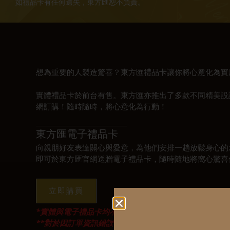
如禮品卡有任何遺失，東方匯恕不負責。
想為重要的人製造驚喜？東方匯禮品卡讓你將心意化為實
實體禮品卡於前台有售。東方匯亦推出了多款不同精美設
網訂購！隨時隨時，將心意化為行動！
東方匯電子禮品卡
向親朋好友表達關心與愛意，為他們安排一趟放鬆身心的
即可於東方匯官網送贈電子禮品卡，隨時隨地將窩心驚喜
立即購買
*實體與電子禮品卡均不可用作購買 $620 套票。
**對於因訂單資訊錯誤而導致的錯誤或損失，東方匯恕不